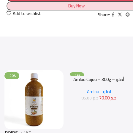
Buy Now
Add to wishlist
Share:
-20%
-18%
Amlou Cajou – 300g – أملو
Add To Cart
NEW
كاجو
Amlou - املو
70.00
د.م.
85.00
د.م.
POIDS
: 1KG
Select Options