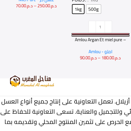
70.00
د.م.
–
250.00
د.م.
1kg
500g
Amlou Argan Et miel pure –
أملو بأركان والعسل الحر
Amlou - املو
90.00
د.م.
–
180.00
د.م.
م الجمعة، إقليم أزيلال. تعمل التعاونية على إنتاج جميع أنواع العسل
ئي وللتجميل والعناية. تسعى التعاونية للحفاظ على
مع الحرص على تثمين المنتوج المحلي وتقديمه بما