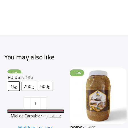
You may also like
-13%
-10%
POIDS
: 1KG
Select Options
1kg
250g
500g
Miel de Caroubier – عـــســل
الخــروب
Miel Pure - عسل حر
POIDS
: 1KG
Select Options