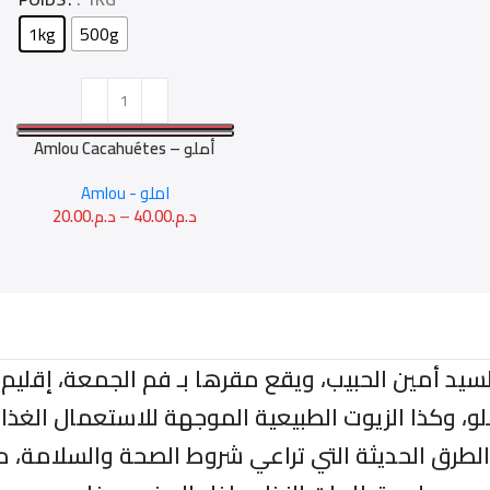
1kg
500g
Amlou Cacahuétes – أملو
الفول السوداني
Amlou - املو
20.00
د.م.
–
40.00
د.م.
ة مناحل المغرب سنة 2016 على يد السيد أمين الحبيب، ويقع مقرها بـ ف
و، وكذا الزيوت الطبيعية الموجهة للاستعمال الغذا
 والطرق الحديثة التي تراعي شروط الصحة والسلامة، 