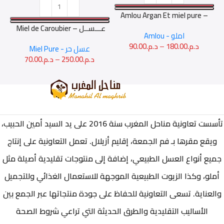
Amlou Argan Et miel pure –
أملو بأركان والعسل الحر
Miel de Caroubier – عـــســل
Amlou - املو
الخــروب
90.00
د.م.
–
180.00
د.م.
Miel Pure - عسل حر
70.00
د.م.
–
250.00
د.م.
تأسست تعاونية مناحل المغرب سنة 2016 على يد السيد أمين الحبيب،
ويقع مقرها بـ فم الجمعة، إقليم أزيلال. تعمل التعاونية على إنتاج
جميع أنواع العسل الطبيعي، إضافة إلى منتوجات تقليدية أصيلة مثل
أملو، وكذا الزيوت الطبيعية الموجهة للاستعمال الغذائي وللتجميل
والعناية. تسعى التعاونية للحفاظ على جودة منتجاتها عبر الجمع بين
الأساليب التقليدية والطرق الحديثة التي تراعي شروط الصحة