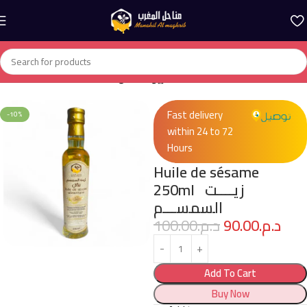
Home
huiles Alimentaire - زيوت الأكل
Fast delivery
-10%
within 24 to 72
Hours
Huile de sésame
250ml زيــــت
السمســـم
100.00
د.م.
90.00
د.م.
Add To Cart
Buy Now