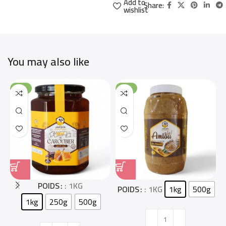
Add to
Share:
wishlist
You may also like
-13%
-10%
POIDS
: 1KG
POIDS
: 1KG
1kg
500g
1kg
250g
500g